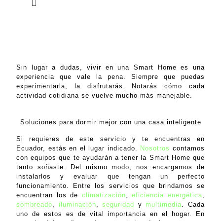
Lo importante, es que, con una Smart
Home, puedes encargarte de controlar
todo. Incluso te asegurarás de que tus
horas de sueño se den de la forma
correcta.
Sin lugar a dudas, vivir en una Smart Home es una
experiencia que vale la pena. Siempre que puedas
experimentarla, la disfrutarás. Notarás cómo cada
actividad cotidiana se vuelve mucho más manejable.
Soluciones para dormir mejor con una casa inteligente
Si requieres de este servicio y te encuentras en
Ecuador, estás en el lugar indicado.
Nosotros
contamos
con equipos que te ayudarán a tener la Smart Home que
tanto soñaste. Del mismo modo, nos encargamos de
instalarlos y evaluar que tengan un perfecto
funcionamiento. Entre los servicios que brindamos se
encuentran los de
climatización
,
eficiencia energética
,
sombreado
,
iluminación
,
seguridad
y
multimedia
. Cada
uno de estos es de vital importancia en el hogar. En