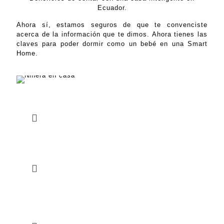
Ecuador.
Ahora sí, estamos seguros de que te convenciste
acerca de la información que te dimos. Ahora tienes las
claves para poder dormir como un bebé en una Smart
Home.
Dormir bien es algo fundamental en cada
día de la vida. Te permitirá levantarte
con más energía y sentirte mucho más
descansado. Por ello, durante el resto
del día estarás mucho más activo y feliz.
Nos permitirá mantener una buena salud.
Las horas de sueño nos servirán para
evitar riesgos de algunas enfermedades.
Así como también, el descanso nos
ayuda a hacer un mejor proceso
digestivo, entre muchas otras cosas.