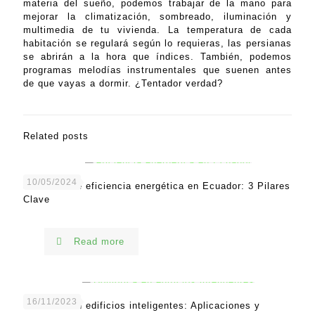
materia del sueño, podemos trabajar de la mano para
mejorar la climatización, sombreado, iluminación y
multimedia de tu vivienda. La temperatura de cada
habitación se regulará según lo requieras, las persianas
se abrirán a la hora que índices. También, podemos
programas melodías instrumentales que suenen antes
de que vayas a dormir. ¿Tentador verdad?
Related posts
10/05/2024
Servicios de eficiencia energética en Ecuador: 3 Pilares
Clave
Read more
16/11/2023
Domótica en edificios inteligentes: Aplicaciones y