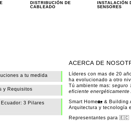
E
DISTRIBUCIÓN DE
INSTALACIÓN 
CABLEADO
SENSORES
ACERCA DE NOSOT
Líderes con mas de 20 añ
luciones a tu medida
ha evolucionado a otro ni
Tú ambiente mas:
seguro 
s y Requisitos
eficiente energéticamente
Smart Home🏡 & Building 
 Ecuador: 3 Pilares
Arquitectura y tecnología e
Representantes para 🇪🇨