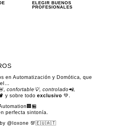
DE
ELEGIR BUENOS
PROFESIONALES
ROS
os en Automatización y Domótica
,
que
vel…
, confortable💡, controlado📲,
🔋
y sobre todo
exclusivo
💚.
Automation🏢🏪
n perfecta sintonía.
 by @loxone 💯🇪🇺🇦🇹