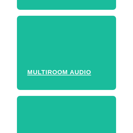
MULTIROOM AUDIO
Es un sistema que permite disfrutar
de tu música favorita
independientemente del ambiente o
lugar donde te encuentres y de
MULTIROOM AUDIO
quién más esté utilizando el
sistema.
DESPERTADOR
Despiértate con tu canción favorita.
Juega con el volumen y hazlo