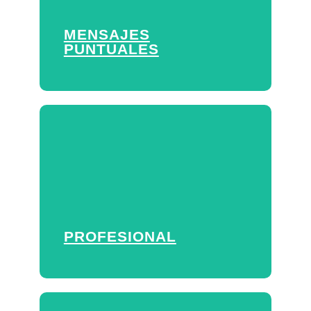
minutos en la sala 2”. En casa: “La
comida está lista”. Se pueden
MENSAJES
grabar mensajes al momento para
PUNTUALES
ser reproducidos por los altavoces
en la zona que se desee.
PROFESIONAL
La sala se convierte en una sala de
conciertos, potente y sin embargo
con un sonido delicado, con nuestra
PROFESIONAL
gama de parlantes profesionales o
tu puedes poner tu marca favorita.