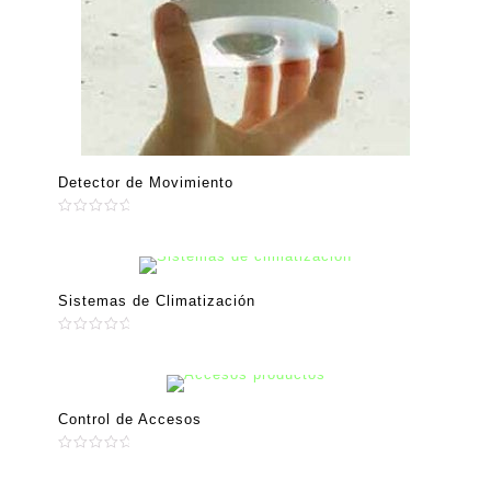
Detector de Movimiento
Valorado
en
0
de
5
Sistemas de Climatización
Valorado
en
0
de
5
Control de Accesos
Valorado
en
0