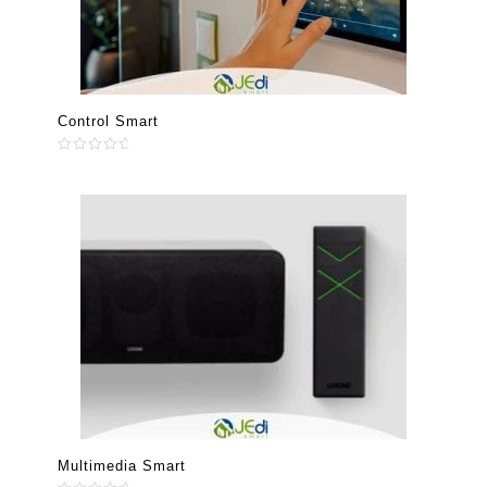
Control Smart
Valorado
en
0
de
5
Multimedia Smart