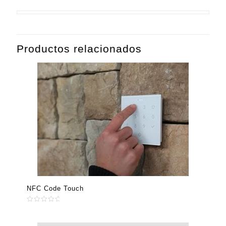
Productos relacionados
NFC Code Touch
Valorado
en
0