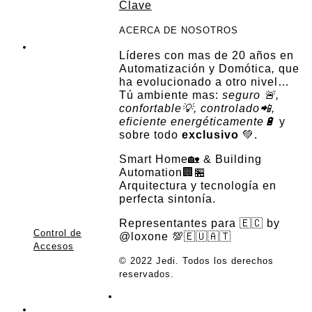
Clave
ACERCA DE NOSOTROS
Líderes con mas de 20 años en
Automatización y Domótica
,
que
ha evolucionado a otro nivel…
Tú ambiente mas:
seguro 🚨,
confortable💡, controlado📲,
eficiente energéticamente🔋
y
sobre todo
exclusivo
💚.
Smart Home🏡 & Building
Automation🏢🏪
Arquitectura y tecnología en
perfecta sintonía.
Representantes para 🇪🇨 by
Control de
@loxone 💯🇪🇺🇦🇹
Accesos
© 2022 Jedi. Todos los derechos
Valorado en
0
de
reservados.
5