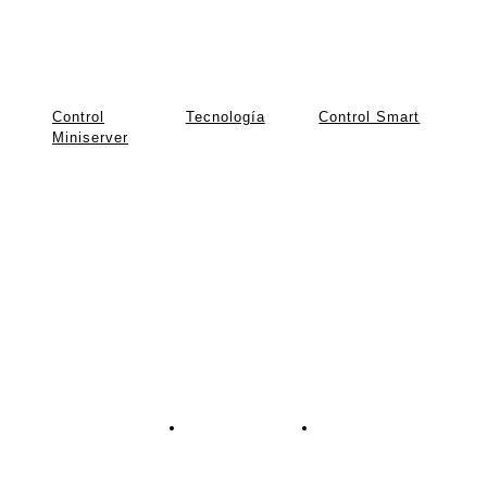
Control
Tecnología
Control Smart
Miniserver
Valorado en
0
de
Valorado en
0
de
Valorado en
0
de
5
5
5